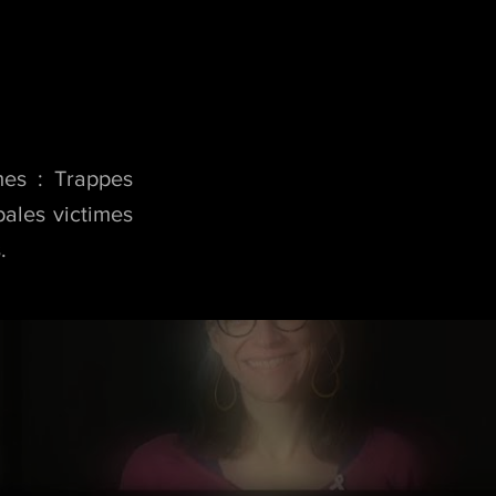
mes : Trappes
pales victimes
.