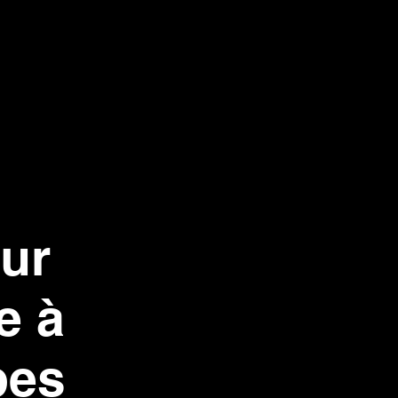
our
e à
pes